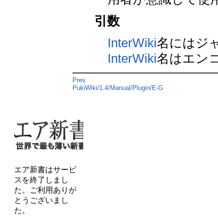
引数
InterWiki
名にはジ
InterWiki
名はエン
Prev
PukiWiki/1.4/Manual/Plugin/E-G