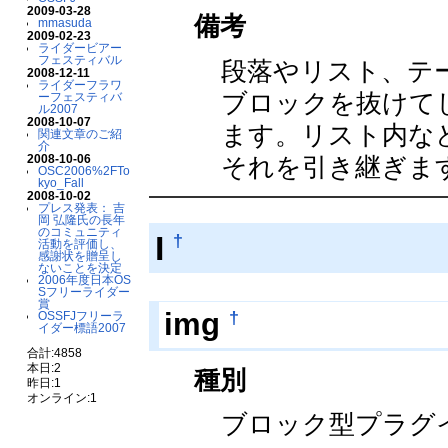
2009-03-28
備考
mmasuda
2009-02-23
ライダービアー
フェスティバル
段落やリスト、テー
2008-12-11
ライダーフラワ
ブロックを抜けて
ーフェスティバ
ル2007
2008-10-07
ます。リスト内な
関連文章のご紹
介
2008-10-06
それを引き継ぎま
OSC2006%2FTo
kyo_Fall
2008-10-02
プレス発表： 吉
岡 弘隆氏の長年
のコミュニティ
I
†
活動を評価し、
感謝状を贈呈し
ないことを決定
2006年度日本OS
Sフリーライダー
賞
†
img
OSSFJフリーラ
イダー標語2007
合計:4858
本日:2
種別
昨日:1
オンライン:1
ブロック型プラグ