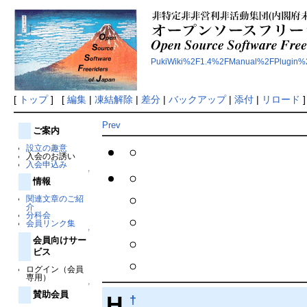
PukiWiki%2F1.4%2FManual%2FPlugin%
[
トップ
] [
編集
|
凍結解除
|
差分
|
バックアップ
|
添付
|
リロード
]
Prev
ご案内
設立の趣意
入会のお誘い
入会申込み
↑
情報
関連文章のご紹
介
分科会
会員リンク集
↑
会員向けサー
ビス
ログイン（会員
専用）
↑
賛助会員
H
†