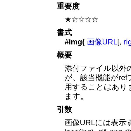
重要度
★☆☆☆☆
書式
#img(
画像URL
[,
ri
概要
添付ファイル以外
が、該当機能がre
用することはあり
ます。
引数
画像URLには表示