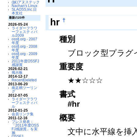
(妹)アヌステック
Nachan's Linux
SLAOSS,Inc.日
本支社
最新の20件
†
hr
2026-05-24
ライダーフラワ
ーフェスティバ
ル2009
種別
ossfj.org - 2007
年度
ossfj.org - 2008
年度
ブロック型プラグ
ossfj.org - 2009
年度
2011年度OSSFJ
重要度
感謝賞
2026-02-21
掲示板
2014-12-17
★★☆☆☆
RecentDeleted
2013-06-20
南足柄ツーリン
グ
書式
2012-07-05
ライダーフラワ
#hr
ーフェスティバ
ル
2012-01-25
会員リンク集
概要
2011-12-16
プレス発表：
「2011年度OSS
文中に水平線を挿
FJ感謝賞」を実
施
OSSFJ