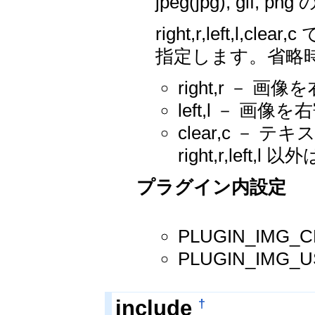
jpeg(jpg), gif
right,r,left,
指定します。省略時
right,r －
left,l － 
clear,c 
right,r,lef
プラグイン内設定
PLUGIN_IMG
PLUGIN_IM
†
include