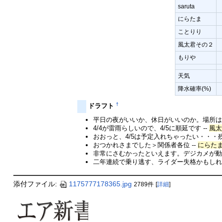
saruta
にらたま
ことりり
風太君その２
もりや
天気
降水確率(%)
†
ドラフト
平日の夜がいいか、休日がいいのか。場所はど
4/4が雷雨らしいので、4/5に順延です --
風
おおっと、4/5は予定入れちゃったい・・・残
おつかれさまでした＞関係者各位 --
にらた
非常にさむかったといえます。デジカメが動か
二年連続で乗り逃す、ライダー失格かもしれ
添付ファイル:
1175777178365.jpg
2789件
[
詳細
]