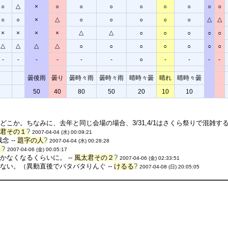
△
○
×
○
○
○
○
○
○
○
○
△
△
△
○
○
×
○
○
○
○
○
△
△
×
×
×
×
○
○
○
○
○
△
△
△
△
○
○
○
○
○
○
○
-
-
-
-
-
-
○
-
-
-
-
曇後雨
曇り
曇時々雨
曇時々雨
晴時々曇
晴れ
晴時々曇
50
40
80
50
20
10
10
こか。ちなみに、去年と同じ会場の場合、3/31,4/1はさくら祭りで混雑する
太君その１
?
2007-04-04 (水) 00:09:21
念 --
題字の人
?
2007-04-04 (水) 00:28:28
ま
?
2007-04-06 (金) 00:05:17
なくなるくらいに。 --
風太君その２
?
2007-04-06 (金) 02:33:51
ない。（異動直後でバタバタりんぐ --
けるる
?
2007-04-08 (日) 20:05:05