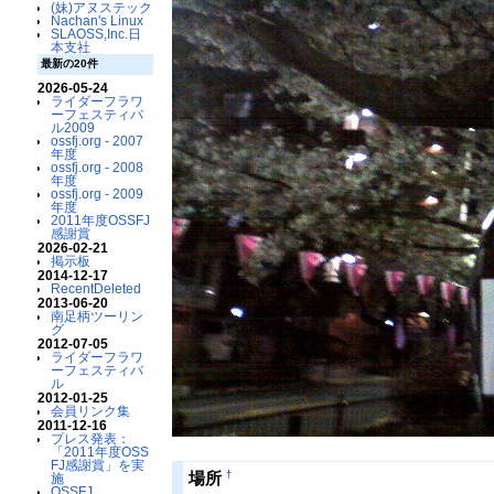
(妹)アヌステック
Nachan's Linux
SLAOSS,Inc.日
本支社
最新の20件
2026-05-24
ライダーフラワ
ーフェスティバ
ル2009
ossfj.org - 2007
年度
ossfj.org - 2008
年度
ossfj.org - 2009
年度
2011年度OSSFJ
感謝賞
2026-02-21
掲示板
2014-12-17
RecentDeleted
2013-06-20
南足柄ツーリン
グ
2012-07-05
ライダーフラワ
ーフェスティバ
ル
2012-01-25
会員リンク集
2011-12-16
プレス発表：
「2011年度OSS
FJ感謝賞」を実
†
場所
施
OSSFJ