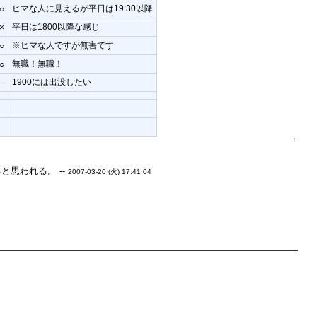
ヒマな人に見えるが平日は19:30以降
○
平日は1800以降な感じ
×
※ヒマな人ですが無害です
○
無職！無職！
○
1900には出没したい
-
↑
と思われる。 --
2007-03-20 (火) 17:41:04