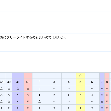
行為にフリーライドするのも良いのではないか。
☆
/29
30
31
4/1
2
3
4
5
6
7
8
△
△
△
△
○
○
○
○
○
○
○
△
△
△
×
○
×
○
×
○
×
○
△
△
△
△
×
×
○
○
○
○
×
○
○
○
○
○
○
○
○
○
○
○