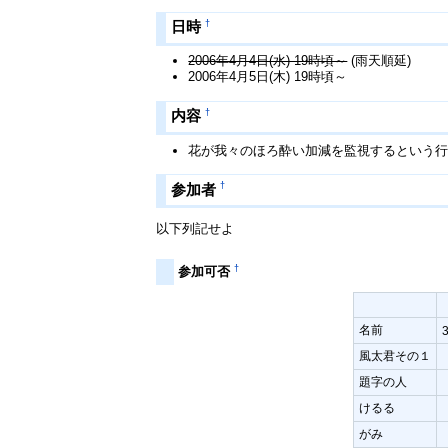
†
日時
2006年4月4日(水) 19時頃～
(雨天順延)
2006年4月5日(木) 19時頃～
†
内容
花が我々のほろ酔い加減を監視するという
†
参加者
以下列記せよ
†
参加可否
名前
3
風太君その１
題字の人
けるる
がみ