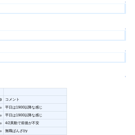
↑
↑
↑
↑
コメント
9
平日は1900以降な感じ
○
平日は1900以降な感じ
○
4/2異動で前後が不安
○
無職ばんざ(ry
○