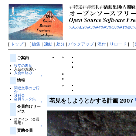
%A5%E9%A5%A4%A5%C0%A1%BC%
[
トップ
] [
編集
|
凍結
|
差分
|
バックアップ
|
添付
|
リロード
] [
ご案内
設立の趣意
入会のお誘い
入会申込み
↑
情報
関連文章のご紹
介
分科会
会員リンク集
花見をしようとかする計画 2007
↑
会員向けサー
ビス
ログイン（会員
専用）
↑
賛助会員