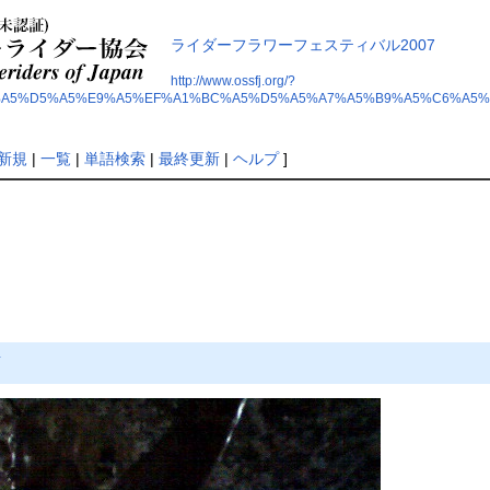
ライダーフラワーフェスティバル2007
http://www.ossfj.org/?
A5%D5%A5%E9%A5%EF%A1%BC%A5%D5%A5%A7%A5%B9%A5%C6%A5%
新規
|
一覧
|
単語検索
|
最終更新
|
ヘルプ
]
†