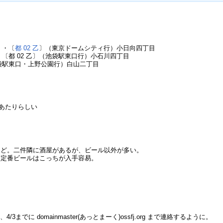
）・〔
都 02 乙
〕（東京ドームシティ行）小日向四丁目
・〔都 02 乙〕（池袋駅東口行）小石川四丁目
袋駅東口・上野公園行）白山二丁目
あたりらしい
ど。二件隣に酒屋があるが、ビール以外が多い。
定番ビールはこっちが入手容易。
までに domainmaster(あっとまーく)ossfj.org まで連絡するように。