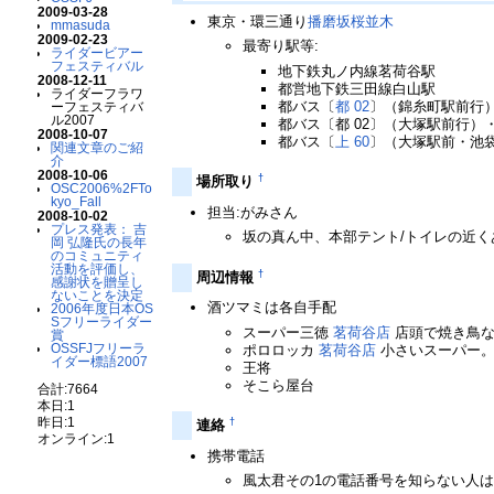
2009-03-28
東京・環三通り
播磨坂桜並木
mmasuda
2009-02-23
最寄り駅等:
ライダービアー
フェスティバル
地下鉄丸ノ内線茗荷谷駅
2008-12-11
都営地下鉄三田線白山駅
ライダーフラワ
都バス〔
都 02
〕（錦糸町駅前行
ーフェスティバ
ル2007
都バス〔都 02〕（大塚駅前行）
2008-10-07
都バス〔
上 60
〕（大塚駅前・池
関連文章のご紹
介
2008-10-06
†
場所取り
OSC2006%2FTo
kyo_Fall
担当:がみさん
2008-10-02
プレス発表： 吉
坂の真ん中、本部テント/トイレの近く
岡 弘隆氏の長年
のコミュニティ
活動を評価し、
†
周辺情報
感謝状を贈呈し
ないことを決定
酒ツマミは各自手配
2006年度日本OS
Sフリーライダー
スーパー三徳
茗荷谷店
店頭で焼き鳥な
賞
OSSFJフリーラ
ポロロッカ
茗荷谷店
小さいスーパー。
イダー標語2007
王将
そこら屋台
合計:7664
本日:1
昨日:1
†
連絡
オンライン:1
携帯電話
風太君その1の電話番号を知らない人は、4/3