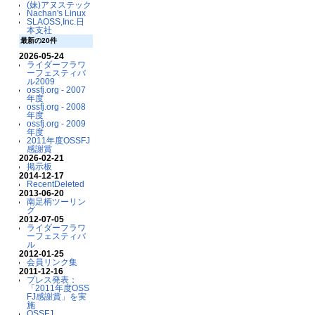
(妹)アヌステック
Nachan's Linux
SLAOSS,Inc.日
本支社
最新の20件
2026-05-24
ライダーフラワ
ーフェスティバ
ル2009
ossfj.org - 2007
年度
ossfj.org - 2008
年度
ossfj.org - 2009
年度
2011年度OSSFJ
感謝賞
2026-02-21
掲示板
2014-12-17
RecentDeleted
2013-06-20
南足柄ツーリン
グ
2012-07-05
ライダーフラワ
ーフェスティバ
ル
2012-01-25
会員リンク集
2011-12-16
プレス発表：
「2011年度OSS
FJ感謝賞」を実
施
OSSFJ