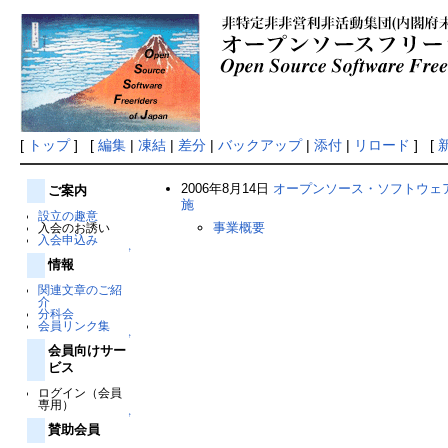
[
トップ
] [
編集
|
凍結
|
差分
|
バックアップ
|
添付
|
リロード
] [
2006年8月14日
オープンソース・ソフトウェア
ご案内
施
設立の趣意
事業概要
入会のお誘い
入会申込み
↑
情報
関連文章のご紹
介
分科会
会員リンク集
↑
会員向けサー
ビス
ログイン（会員
専用）
↑
賛助会員