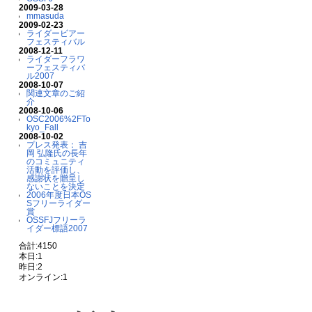
2009-03-28
mmasuda
2009-02-23
ライダービアー
フェスティバル
2008-12-11
ライダーフラワ
ーフェスティバ
ル2007
2008-10-07
関連文章のご紹
介
2008-10-06
OSC2006%2FTo
kyo_Fall
2008-10-02
プレス発表： 吉
岡 弘隆氏の長年
のコミュニティ
活動を評価し、
感謝状を贈呈し
ないことを決定
2006年度日本OS
Sフリーライダー
賞
OSSFJフリーラ
イダー標語2007
合計:4150
本日:1
昨日:2
オンライン:1